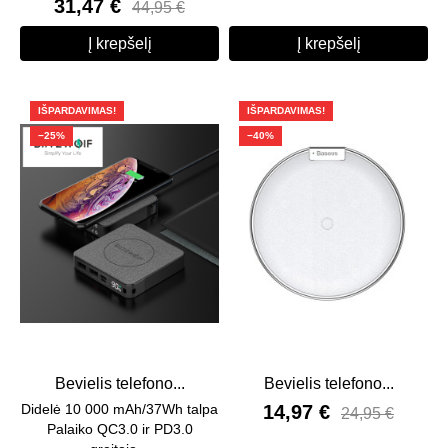
31,47 €
44,95 €
Į krepšelį
Į krepšelį
IŠPARDAVIMAS!
IŠPARDAVIMAS!
−25%
−40%
Bevielis telefono...
Bevielis telefono...
Didelė 10 000 mAh/37Wh talpa
14,97 €
24,95 €
Palaiko QC3.0 ir PD3.0