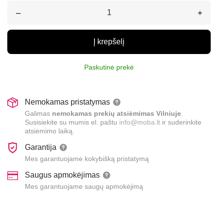
–
+
Į krepšelį
Paskutinė prekė
Nemokamas pristatymas
Galimas
nemokamas prekių atsiėmimas Vilniuje
.
Susisiekite su mumis el. paštu
info@moba.lt
ir suderinkite
atsiėmimo laiką.
Garantija
Mes garantuojame kokybišką pristatymą
Saugus apmokėjimas
Mes garantuojame saugų apmokėjimą