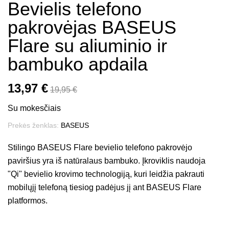
Bevielis telefono
pakrovėjas BASEUS
Flare su aliuminio ir
bambuko apdaila
13,97 €
19,95 €
Su mokesčiais
Prekės ženklas:
BASEUS
Stilingo BASEUS Flare bevielio telefono pakrovėjo
paviršius yra iš natūralaus bambuko. Įkroviklis naudoja
"Qi" bevielio krovimo technologiją, kuri leidžia pakrauti
mobilųjį telefoną tiesiog padėjus jį ant BASEUS Flare
platformos.