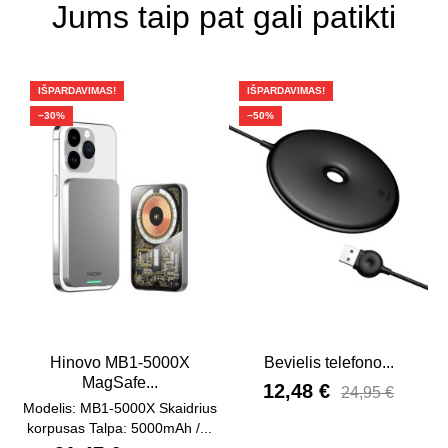
Jums taip pat gali patikti
IŠPARDAVIMAS!
IŠPARDAVIMAS!
−30%
−50%
Hinovo MB1-5000X
Bevielis telefono...
MagSafe...
12,48 €
24,95 €
Modelis: MB1-5000X Skaidrius
korpusas Talpa: 5000mAh /...