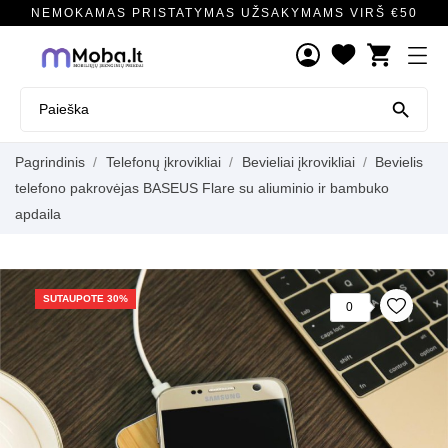
NEMOKAMAS PRISTATYMAS UŽSAKYMAMS VIRŠ €50
shopping_cart

Pagrindinis
Telefonų įkrovikliai
Bevieliai įkrovikliai
Bevielis
telefono pakrovėjas BASEUS Flare su aliuminio ir bambuko
apdaila
SUTAUPOTE 30%
0