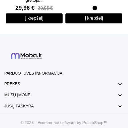
greitojo...
29,96 €
39,95 €
Balta
Juoda
Į krepšelį
Į krepšelį
PARDUOTUVĖS INFORMACIJA

PREKĖS

MŪSŲ ĮMONĖ

JŪSŲ PASKYRA
© 2026 - Ecommerce software by PrestaShop™