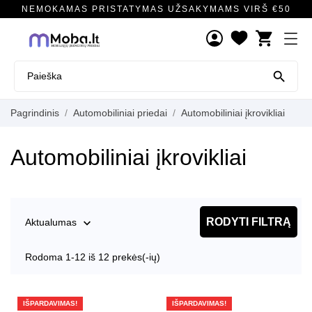
NEMOKAMAS PRISTATYMAS UŽSAKYMAMS VIRŠ €50
shopping_cart

Pagrindinis
Automobiliniai priedai
Automobiliniai įkrovikliai
Automobiliniai įkrovikliai
RODYTI FILTRĄ
Aktualumas

Rodoma 1-12 iš 12 prekės(-ių)
IŠPARDAVIMAS!
IŠPARDAVIMAS!