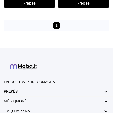
Į krepšelį
Į krepšelį
1
PARDUOTUVĖS INFORMACIJA

PREKĖS

MŪSŲ ĮMONĖ

JŪSŲ PASKYRA