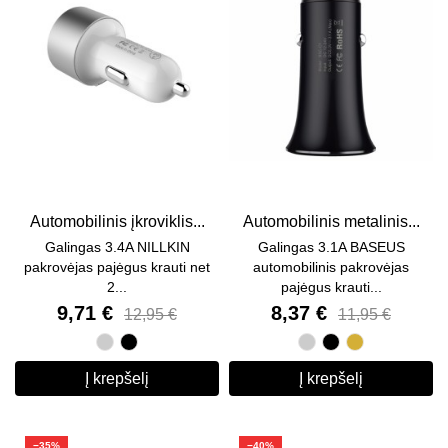
Automobilinis įkroviklis...
Automobilinis metalinis...
Galingas 3.4A NILLKIN
Galingas 3.1A BASEUS
pakrovėjas pajėgus krauti net
automobilinis pakrovėjas
2...
pajėgus krauti...
9,71 €
8,37 €
12,95 €
11,95 €
Sidabrinė
Juoda
Sidabrinė
Juoda
Auksinė
Į krepšelį
Į krepšelį
−35%
−40%