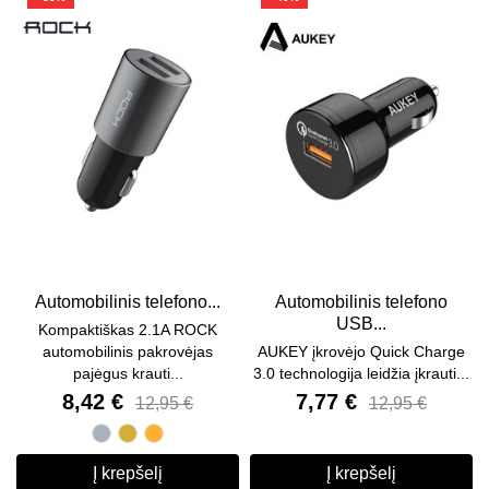
Automobilinis telefono...
Automobilinis telefono
USB...
Kompaktiškas 2.1A ROCK
automobilinis pakrovėjas
AUKEY įkrovėjo Quick Charge
pajėgus krauti...
3.0 technologija leidžia įkrauti...
8,42 €
7,77 €
12,95 €
12,95 €
Pilka
Auksinė
Oranžinė
Į krepšelį
Į krepšelį