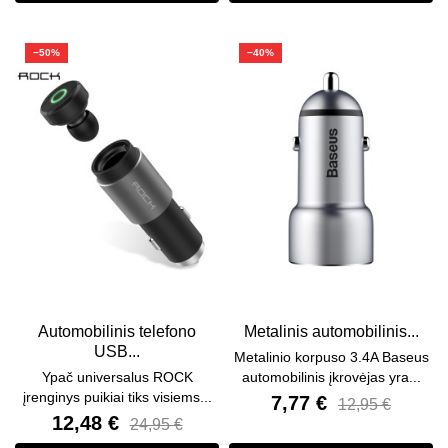
−50%
−40%
Automobilinis telefono
Metalinis automobilinis...
USB...
Metalinio korpuso 3.4A Baseus
Ypač universalus ROCK
automobilinis įkrovėjas yra...
įrenginys puikiai tiks visiems...
7,77 €
12,95 €
12,48 €
24,95 €