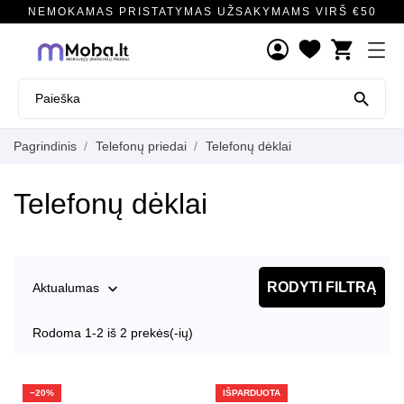
NEMOKAMAS PRISTATYMAS UŽSAKYMAMS VIRŠ €50
shopping_cart

Pagrindinis
Telefonų priedai
Telefonų dėklai
Telefonų dėklai
RODYTI FILTRĄ
Aktualumas

Rodoma 1-2 iš 2 prekės(-ių)
−20%
IŠPARDUOTA