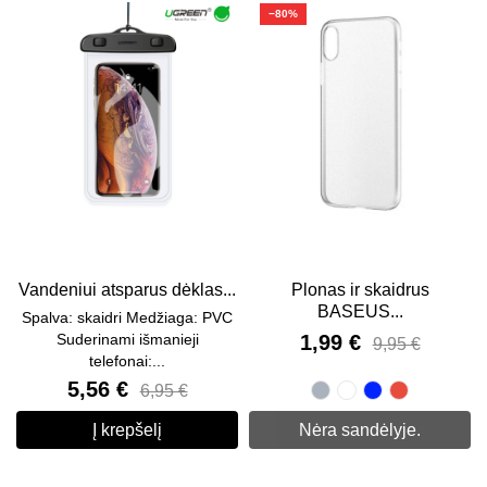
−80%
Vandeniui atsparus dėklas...
Plonas ir skaidrus
BASEUS...
Spalva: skaidri Medžiaga: PVC
Suderinami išmanieji
1,99 €
9,95 €
telefonai:...
5,56 €
6,95 €
Pilka
Skaidri
Mėlyna
Raudon
Į krepšelį
Nėra sandėlyje.