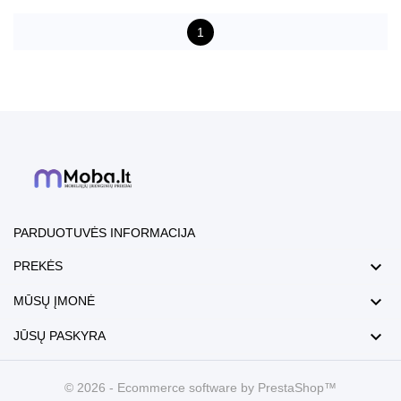
1
PARDUOTUVĖS INFORMACIJA

PREKĖS

MŪSŲ ĮMONĖ

JŪSŲ PASKYRA
© 2026 - Ecommerce software by PrestaShop™